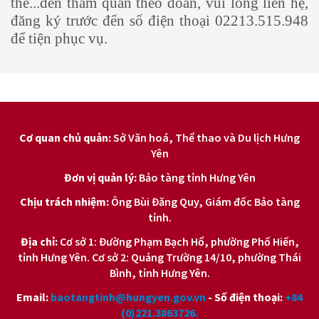
thể...đến tham quan theo đoàn, vui lòng liên hệ,
đăng ký trước đến số điện thoại 02213.515.948
để tiện phục vụ.
Cơ quan chủ quản:
Sở Văn hoá, Thể thao và Du lịch Hưng
Yên
Đơn vị quản lý:
Bảo tàng tỉnh Hưng Yên
Chịu trách nhiệm:
Ông Bùi Đăng Quy, Giám đốc Bảo tàng
tỉnh.
Địa chỉ:
Cơ sở 1: Đường Phạm Bạch Hổ, phường Phố Hiến,
tỉnh Hưng Yên. Cơ sở 2: Quảng Trường 14/10, phường Thái
Bình, tỉnh Hưng Yên.
Email:
baotangtinh@hungyen.gov.vn
- Số điện thoại:
+84
(0)221.3863726.