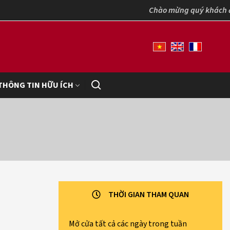
Chào mừng quý khách đến với Bả
THÔNG TIN HỮU ÍCH
THỜI GIAN THAM QUAN
Mở cửa tất cả các ngày trong tuần