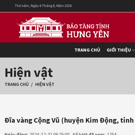
Thứ năm, Ngày 6 Tháng 8, Năm 2026
TRANG CHỦ
GIỚI THIỆU
Hiện vật
TRANG CHỦ
HIỆN VẬT
Đĩa vàng Cộng Vũ (huyện Kim Động, tỉnh
Ngày đăng:
2024-12-31 06:25:00
Số lượt đã xem:
1254