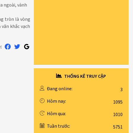
ra ngoài, vành
ng tròn là vòng
a văn khắc vạch
:
THỐNG KÊ TRUY CẬP
Đang online:
3
Hôm nay:
1095
Hôm qua:
1010
Tuần trước:
5751