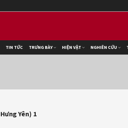
TIN TỨC
TRƯNG BÀY
HIỆN VẬT
NGHIÊN CỨU
 Hưng Yên) 1