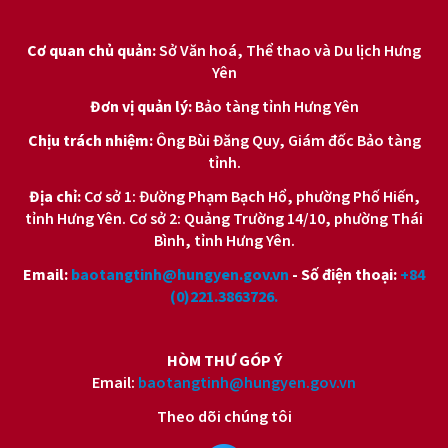
Cơ quan chủ quản:
Sở Văn hoá, Thể thao và Du lịch Hưng
Yên
Đơn vị quản lý:
Bảo tàng tỉnh Hưng Yên
Chịu trách nhiệm:
Ông Bùi Đăng Quy, Giám đốc Bảo tàng
tỉnh.
Địa chỉ:
Cơ sở 1: Đường Phạm Bạch Hổ, phường Phố Hiến,
tỉnh Hưng Yên. Cơ sở 2: Quảng Trường 14/10, phường Thái
Bình, tỉnh Hưng Yên.
Email:
baotangtinh@hungyen.gov.vn
- Số điện thoại:
+84
(0)221.3863726.
HÒM THƯ GÓP Ý
Email:
baotangtinh@hungyen.gov.vn
Theo dõi chúng tôi