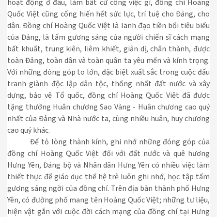
hoạt động ở đâu, làm bất cứ công việc gì, đồng chí Hoàng
Quốc Việt cũng cống hiến hết sức lực, trí tuệ cho Đảng, cho
dân. Đồng chí Hoàng Quốc Việt là lãnh đạo tiền bối tiêu biểu
của Đảng, là tấm gương sáng của người chiến sĩ cách mạng
bất khuất, trung kiên, liêm khiết, giản dị, chân thành, được
toàn Đảng, toàn dân và toàn quân ta yêu mến và kính trọng.
Với những đóng góp to lớn, đặc biệt xuất sắc trong cuộc đấu
tranh giành độc lập dân tộc, thống nhất đất nước và xây
dựng, bảo vệ Tổ quốc, đồng chí Hoàng Quốc Việt đã được
tặng thưởng Huân chương Sao Vàng - Huân chương cao quý
nhất của Đảng và Nhà nước ta, cùng nhiều huân, huy chương
cao quý khác.
Để tỏ lòng thành kính, ghi nhớ những đóng góp của
đồng chí Hoàng Quốc Việt đối với đất nước và quê hương
Hưng Yên, Đảng bộ và Nhân dân Hưng Yên có nhiều việc làm
thiết thực để giáo dục thế hệ trẻ luôn ghi nhớ, học tập tấm
gương sáng ngời của đồng chí. Trên địa bàn thành phố Hưng
Yên, có đường phố mang tên Hoàng Quốc Việt; những tư liệu,
hiện vật gắn với cuộc đời cách mạng của đồng chí tại Hưng