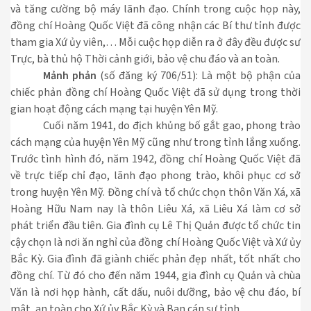
và tăng cường bộ máy lãnh đạo. Chính trong cuộc họp này,
đồng chí Hoàng Quốc Việt đã công nhận các Bí thư tỉnh được
tham gia Xứ ủy viên,… Mỗi cuộc họp diễn ra ở đây đều được sư
Trực, bà thủ hộ Thời cảnh giới, bảo vệ chu đáo và an toàn.
Mảnh phản
(số đăng ký 706/51): Là một bộ phận của
chiếc phản đồng chí Hoàng Quốc Việt đã sử dụng trong thời
gian hoạt động cách mạng tại huyện Yên Mỹ.
Cuối năm 1941, do địch khủng bố gắt gao, phong trào
cách mạng của huyện Yên Mỹ cũng như trong tỉnh lắng xuống.
Trước tình hình đó, năm 1942, đồng chí Hoàng Quốc Việt đã
về trực tiếp chỉ đạo, lãnh đạo phong trào, khôi phục cơ sở
trong huyện Yên Mỹ. Đồng chí và tổ chức chọn thôn Văn Xá, xã
Hoàng Hữu Nam nay là thôn Liêu Xá, xã Liêu Xá làm cơ sở
phát triển đầu tiên. Gia đình cụ Lê Thị Quản được tổ chức tin
cậy chọn là nơi ăn nghỉ của đồng chí Hoàng Quốc Việt và Xứ ủy
Bắc Kỳ. Gia đình đã giành chiếc phản đẹp nhất, tốt nhất cho
đồng chí. Từ đó cho đến năm 1944, gia đình cụ Quản và chùa
Văn là nơi họp hành, cất dấu, nuôi dưỡng, bảo vệ chu đáo, bí
mật, an toàn cho Xứ ủy Bắc Kỳ và Ban cán sự tỉnh.