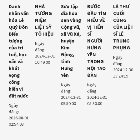
Danh
NHÀ
Sưu tập
BƯỚC
LÁ THƯ
nhân văn
TƯỞNG
đĩa hoa
ĐẦU TÌM
CUỐI
hóa Lê
NIỆM
sen vàng
HIỂU VỀ
CÙNG
Quý Đôn
LIỆT SỸ
Cộng Vũ,
VỊ TIẾN
CỦA LIỆT
Biểu
TÔ HIỆU
xã Vũ Xá,
SĨ
SĨ LÊ
tượng
huyện
NGƯỜI
TRUNG
Ngày
của trí
Kim
HƯNG
PHỤNG
đăng:
tuệ, học
Động,
YÊN
2024-12-31
Ngày
vấn và
tỉnh
TRONG
10:49:00
đăng:
khát
Hưng
HỘI TAO
2024-12-30
vọng
Yên
ĐÀN
15:24:19
cống
Ngày
Ngày
hiến vì
đăng:
đăng:
đất nước
2024-12-31
2024-12-31
09:50:00
05:30:00
Ngày
đăng:
2026-08-01
02:54:08