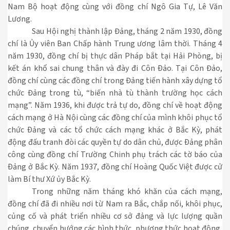
Nam Bộ hoạt động cùng với đồng chí Ngô Gia Tự, Lê Văn
Lương.
Sau Hội nghị thành lập Đảng, tháng 2 năm 1930, đồng
chí là Ủy viên Ban Chấp hành Trung ương lâm thời. Tháng 4
năm 1930, đồng chí bị thực dân Pháp bắt tại Hải Phòng, bị
kết án khổ sai chung thân và đày đi Côn Ðảo. Tại Côn Đảo,
đồng chí cùng các đồng chí trong Đảng tiến hành xây dựng tổ
chức Đảng trong tù, “biến nhà tù thành trường học cách
mạng”. Năm 1936, khi được trả tự do, đồng chí về hoạt động
cách mạng ở Hà Nội cùng các đồng chí của mình khôi phục tổ
chức Ðảng và các tổ chức cách mạng khác ở Bắc Kỳ, phát
động đấu tranh đòi các quyền tự do dân chủ, được Ðảng phân
công cùng đồng chí Trường Chinh phụ trách các tờ báo của
Ðảng ở Bắc Kỳ. Năm 1937, đồng chí Hoàng Quốc Việt được cử
làm Bí thư Xứ ủy Bắc Kỳ.
Trong những năm tháng khó khăn của cách mạng,
đồng chí đã đi nhiều nơi từ Nam ra Bắc, chắp nối, khôi phục,
củng cố và phát triển nhiều cơ sở đảng và lực lượng quần
chúng, chuyển hướng các hình thức, phương thức hoạt động,