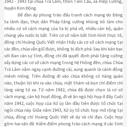
1942 - 1943 tại chùa Trà Lâm, thôn Tiên Cầu, xã Hiệp Cường,
huyện Kim Động.
Để đàn áp phong trào đấu tranh cách mạng do Đảng
ta lãnh đạo, thực dân Pháp tăng cường khủng bố làm cho
nhiều cơ sở cách mạng của ta bị phá vỡ, nhiều cán bộ, quần
chúng yêu nước bị bắt. Trên cơ sở nắm bắt tình hình thực tế,
đồng chí Hoàng Quốc Việt nhận thấy các cơ sở cách mạng tại
các đền, chùa vẫn giữ được, không bị địch phá. Sau khi bàn bạc
với Ban cán sự tỉnh, đồng chí đã quyết định phải tăng cường
xây dựng các cơ sở cách mạng trong hệ thống đền, chùa. Chùa
Trà Lâm nằm ngay cạnh đường cái, xung quanh là cánh đồng
mênh mông. Trên đường đi vào chùa không có hàng quán
nào, thuận lợi khi ra vào chùa, mật thám và bọn chỉ điểm chỉ
lảng vảng từ xa. Từ năm 1942, chùa đã được chọn là cơ sở
cách mạng, cán bộ hoạt động, đi về ăn ngủ hội họp ở đây. Cuối
năm 1942, cuộc họp của Xứ ủy lần đầu tiên được tổ chức tại
ngôi chùa này. Giữa năm 1943, Xứ ủy tổ chức họp mở rộng tại
chùa, đồng chí Hoàng Quốc Việt về dự và chỉ đạo. Cuộc họp
gồm hai vấn đề: Kiểm điểm phong trào cách mạng ở các tỉnh