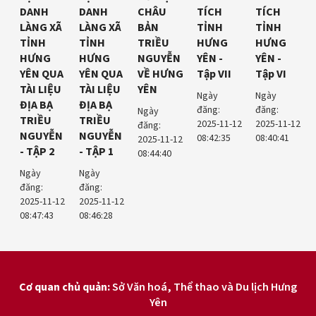
DANH
DANH
CHÂU
TÍCH
TÍCH
LÀNG XÃ
LÀNG XÃ
BẢN
TỈNH
TỈNH
TỈNH
TỈNH
TRIỀU
HƯNG
HƯNG
HƯNG
HƯNG
NGUYỄN
YÊN -
YÊN -
YÊN QUA
YÊN QUA
VỀ HƯNG
Tập VII
Tập VI
TÀI LIỆU
TÀI LIỆU
YÊN
Ngày
Ngày
ĐỊA BẠ
ĐỊA BẠ
đăng:
đăng:
Ngày
TRIỀU
TRIỀU
2025-11-12
2025-11-12
đăng:
NGUYỄN
NGUYỄN
08:42:35
08:40:41
2025-11-12
- TẬP 2
- TẬP 1
08:44:40
Ngày
Ngày
đăng:
đăng:
2025-11-12
2025-11-12
08:47:43
08:46:28
Cơ quan chủ quản:
Sở Văn hoá, Thể thao và Du lịch Hưng
Yên