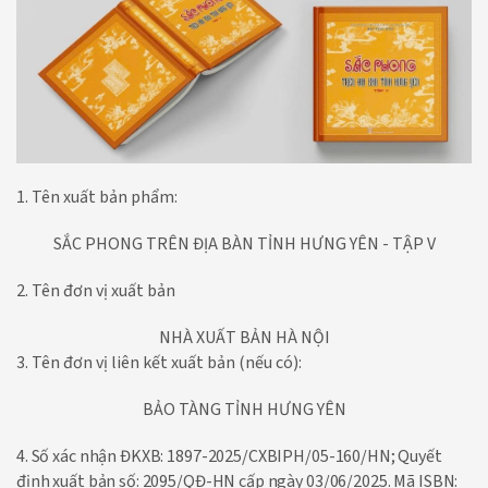
1. Tên xuất bản phẩm:
SẮC PHONG TRÊN ĐỊA BÀN TỈNH HƯNG YÊN - TẬP V
2. Tên đơn vị xuất bản
NHÀ XUẤT BẢN HÀ NỘI
3. Tên đơn vị liên kết xuất bản (nếu có):
BẢO TÀNG TỈNH HƯNG YÊN
4. Số xác nhận ĐKXB: 1897-2025/CXBIPH/05-160/HN; Quyết
định xuất bản số: 2095/QĐ-HN cấp ngày 03/06/2025. Mã ISBN: