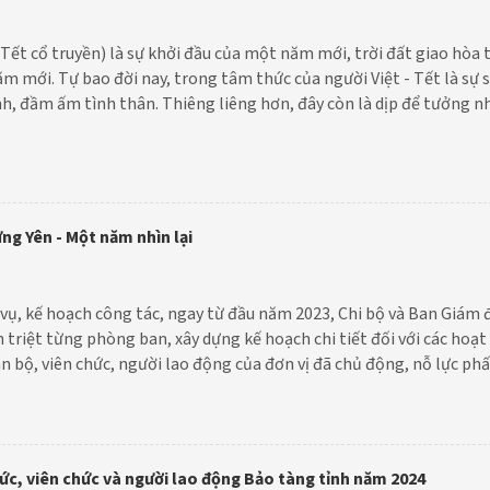
ết cổ truyền) là sự khởi đầu của một năm mới, trời đất giao hòa 
m mới. Tự bao đời nay, trong tâm thức của người Việt - Tết là sự 
nh, đầm ấm tình thân. Thiêng liêng hơn, đây còn là dịp để tưởng n
 tổ tiên
ng Yên - Một năm nhìn lại
vụ, kế hoạch công tác, ngay từ đầu năm 2023, Chi bộ và Ban Giám 
n triệt từng phòng ban, xây dựng kế hoạch chi tiết đối với các hoạ
n bộ, viên chức, người lao động của đơn vị đã chủ động, nỗ lực ph
ích cực lao động sáng tạo và hoàn thành tốt mục tiêu đề ra năm 20
ức, viên chức và người lao động Bảo tàng tỉnh năm 2024