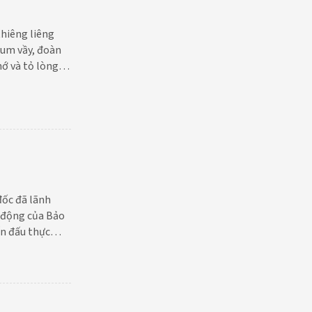
thiêng liêng
sum vầy, đoàn
hớ và tỏ lòng
đốc đã lãnh
t động của Bảo
ấn đấu thực
23