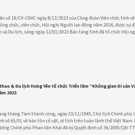
ăn số 16/CV-CĐVC ngày 8/12/2023 của Công đoàn Viên chức tỉnh về 
công chức, viên chức, Hội nghị Người lao động năm 2024, được sự đ
 và Du lịch, sáng ngày 12/01/2023 Bảo tàng tỉnh đã tổ chức Hội n
ời lao động năm 2024. Đến dự và chỉ đạo có đồng chí Đào Mạnh Huân
Sở Văn hóa, Thể thao và Du lịch; đồng chí Bùi Đăng Quy, Bí thư Ch
g toàn thể viên chức và người lao động trong đơn vị.
thao & Du lịch Hưng Yên tổ chức Triển lãm “Không gian Di sản V
năm 2023
ng tháng Tám thành công, ngày 23/11/1945, Chủ tịch Chính phủ l
nh số 65/SL về bảo tồn cổ vật, di tích trên toàn lãnh thổ Việt Nam.
ướng Chính phủ Phan Văn Khải đã ký Quyết định số 36/2005/QĐ-TTg
gày Di sản Văn hóa Việt Nam”