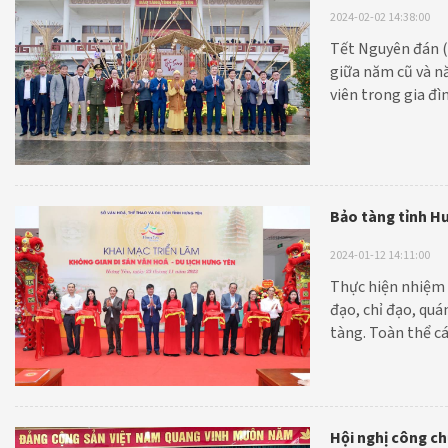
2024-02-02 14:38:00
Tết Nguyên đán (T
giữa năm cũ và nă
viên trong gia đì
thành kính, tri ân
Bảo tàng tỉnh Hư
2024-01-12 14:11:00
Thực hiện nhiệm 
đạo, chỉ đạo, quá
tàng. Toàn thể cá
hiện nhiệm vụ, t
Hội nghị công ch