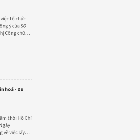
việc tổ chức
ồng ý của Sở
ghị Công chức,
 - Bí thư Đảng
i bộ, Giám đốc
ăn hoá - Du
âm thời Hồ Chí
 Ngày
 về việc lấy