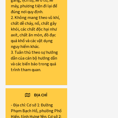
gàng, lịch sự, xe ô tô, xe
máy, phương tiện đi lại để
đúng nơi quy định.
2. Không mang theo vũ khí,
chất dễ cháy, nổ, chất gây
khói, các chất độc hại như
axit, chất ăn mòn, đồ đạc
quá khổ và các vật dụng
nguy hiểm khác.
3. Tuân thủ theo sự hướng
dẫn của cán bộ hướng dẫn
và các biển báo trong quá
trình tham quan.
ĐỊA CHỈ
- Địa chỉ: Cơ sở 1: Đường
Phạm Bạch Hổ, phường Phố
Hiến, tỉnh Hưng Yên. Cơ sở 2: