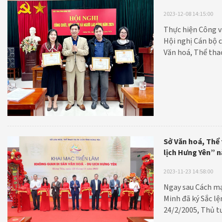
2023-12-08 14:15:00
Thực hiện Công v
Hội nghị Cán bộ 
Văn hoá, Thể thao
viên chức và ngư
ủy, Phó Giám đốc 
Bảo tàng tỉnh cùn
Sở Văn hoá, Thể 
lịch Hưng Yên” 
2023-11-23 14:58:00
Ngay sau Cách mạ
Minh đã ký Sắc lệ
24/2/2005, Thủ t
ngày 23/11 là “N