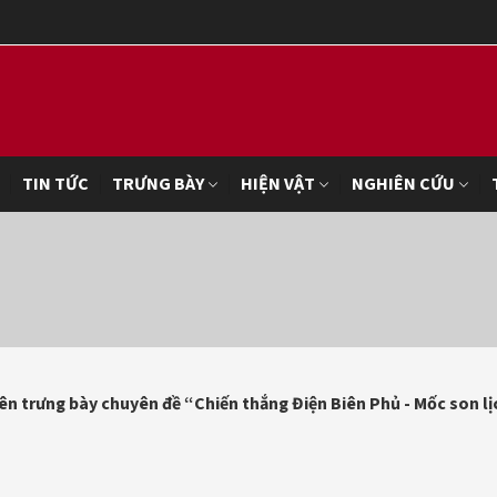
TIN TỨC
TRƯNG BÀY
HIỆN VẬT
NGHIÊN CỨU
n trưng bày chuyên đề “Chiến thắng Điện Biên Phủ - Mốc son lị